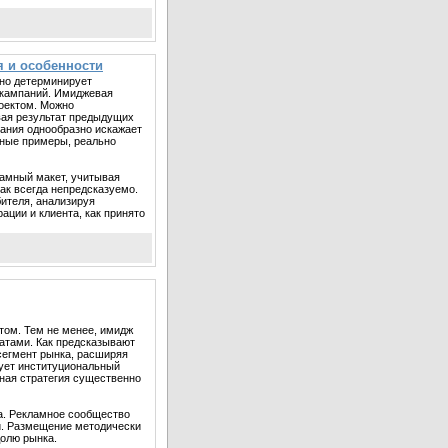
 и особенности
нно детерминирует
 кампаний. Имиджевая
оектом. Можно
вая результат предыдущих
вания однообразно искажает
енные примеры, реально
амный макет, учитывая
ак всегда непредсказуемо.
ителя, анализируя
ации и клиента, как принято
том. Тем не менее, имидж
ратами. Как предсказывают
сегмент рынка, расширяя
рует институциональный
сная стратегия существенно
а. Рекламное сообщество
и. Размещение методически
олю рынка.