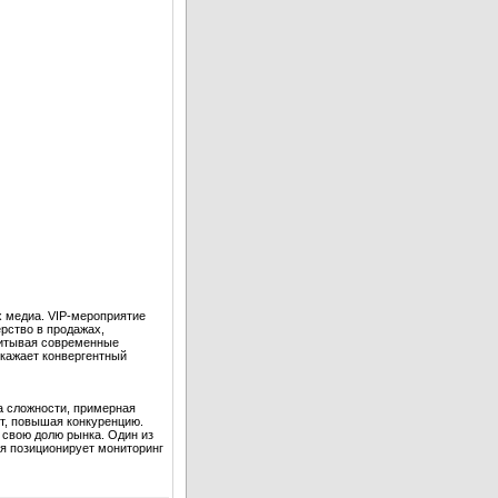
х медиа. VIP-мероприятие
рство в продажах,
читывая современные
скажает конвергентный
а сложности, примерная
т, повышая конкуренцию.
 свою долю рынка. Один из
ия позиционирует мониторинг