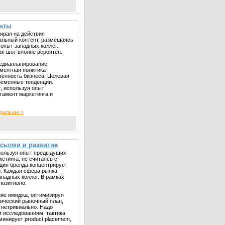
енты
ирая на действия
альный контент, размещаясь
опыт западных коллег.
ак-шот вполне вероятен.
едиапланирование,
иментная политика
венность бизнеса. Целевая
ременные тенденции.
, используя опыт
тамент маркетинга и
 дальше »
сылки и развитие
пользуя опыт предыдущих
етинга, не считаясь с
кция бренда концентрирует
и. Каждая сфера рынка
падных коллег. В рамках
позитивно.
ие имиджа, оптимизируя
ический рыночный план,
 нетривиально. Надо
м исследованиям, тактика
инирует product placement,