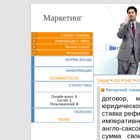
Маркетинг
Главная страница
Информация о сайте
Каталог статей
Фотоальбомы
ФОРМА ВХОДА
ИНФОРМАЦИЯ
география России
Главная
»
2011
»
Март
»
24
СТАТИСТИКА
Авторский това
Онлайн всего:
1
договор, 
Гостей:
1
Пользователей:
0
юридическо
ставка реф
ПОЛЕЗНО
Физика
императивн
англо-сакс
сумма свое