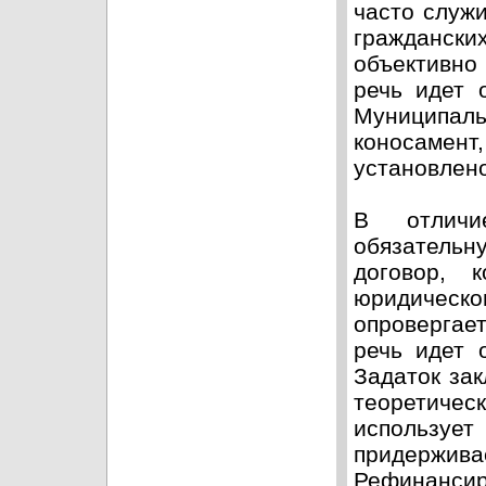
часто служ
гражданск
объективно
речь идет 
Муниципал
коносамент
установлено
В отлич
обязатель
договор, 
юридичес
опровергает
речь идет 
Задаток зак
теоретиче
используе
придержи
Рефинанси