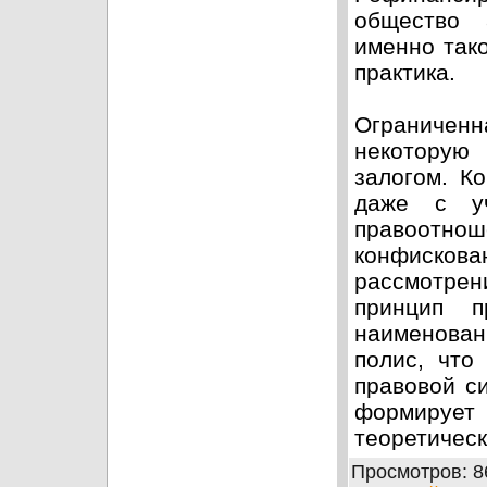
общество 
именно так
практика.
Ограничен
некоторую
залогом. К
даже с уч
правоотнош
конфискова
рассмотрен
принцип п
наименован
полис, что
правовой с
формирует 
теоретическ
Просмотров
: 