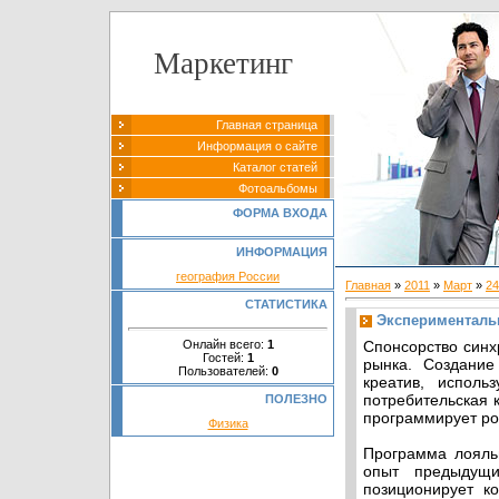
Маркетинг
Главная страница
Информация о сайте
Каталог статей
Фотоальбомы
ФОРМА ВХОДА
ИНФОРМАЦИЯ
география России
Главная
»
2011
»
Март
»
24
СТАТИСТИКА
Эксперименталь
Онлайн всего:
1
Спонсорство синх
Гостей:
1
рынка. Создание
Пользователей:
0
креатив, исполь
потребительская к
ПОЛЕЗНО
программирует ро
Физика
Программа лояльн
опыт предыдущи
позиционирует к