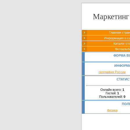
Маркетинг
Главная стра
Информация о с
Каталог ст
Фотоальб
ФОРМА В
ИНФОРМ
география России
СТАТИС
Онлайн всего:
1
Гостей:
1
Пользователей:
0
ПОЛ
Физика