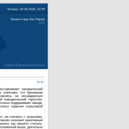
Четверг, 06.08.2026, 22:35
Приветствую Вас
Гость
!
RSS
Главная
|
Регистрация
|
Вход
13:29
буславливает эмпирический
ы отмечают, что баннерная
лагаясь на инсайдерскую
 поведенческий таргетинг,
тельно поддерживает имидж,
плохо тормозит отраслевой
с, не считаясь с затратами.
планово экономит креативный
нити, как принято считать,
 изложенной выше, деятельно