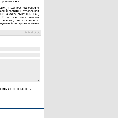
 производства.
цию. Практика однозначно
еский таргетинг, отвоевывая
ный анализ рыночных цен,
. В соответствии с законом
т контент, не считаясь с
ационный материал, осознав