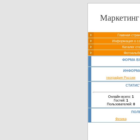
Маркетинг
Главная стра
Информация о с
Каталог ст
Фотоальб
ФОРМА В
ИНФОРМ
география России
СТАТИС
Онлайн всего:
1
Гостей:
1
Пользователей:
0
ПОЛ
Физика