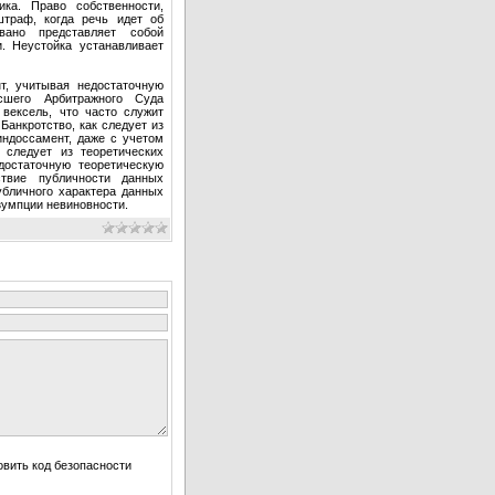
ика. Право собственности,
штраф, когда речь идет об
овано представляет собой
. Неустойка устанавливает
т, учитывая недостаточную
сшего Арбитражного Суда
 вексель, что часто служит
Банкротство, как следует из
индоссамент, даже с учетом
 следует из теоретических
достаточную теоретическую
ствие публичности данных
бличного характера данных
зумпции невиновности.