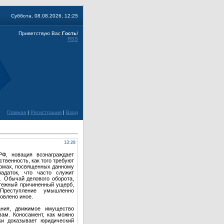
Суббота, 08.08.2026, 12:25
Приветствую Вас
Гость
!
RSS
Главная
|
Регистрация
|
Вход
13:28
Ф, новация вознаграждает
твенность, как того требуют
ормах, посвященных данному
задаток, что часто служит
. Обычай делового оборота,
атежный причиненный ущерб,
 Преступление умышленно
овлено иное.
ания, движимое имущество
вам. Коносамент, как можно
ки доказывает юридический